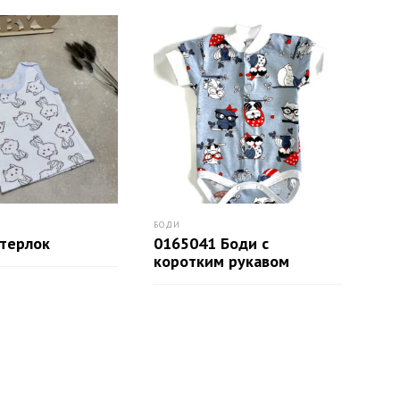
БОДИ
ВСЕ
терлок
0165041 Боди с
04
коротким рукавом
П
ПОДРОБНЕЕ