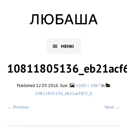
МЕНЮ
10811805136_eb21acf
Published
12.03.2016
. Size:
1600 × 1067
in
10811805136_eb21acf6f2_h
← Previous
Next →