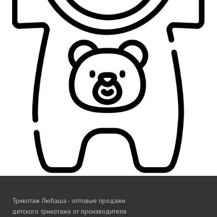
Трикотаж Любаша - оптовые продажи
детского трикотажа от производителя