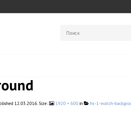
round
blished
12.03.2016
. Size:
1920 × 600
in
hs-1-watch-backgro