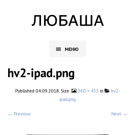
МЕНЮ
hv2-ipad.png
Published
04.09.2018
. Size:
360 × 453
in
hv2-
ipad.png
← Previous
Next →