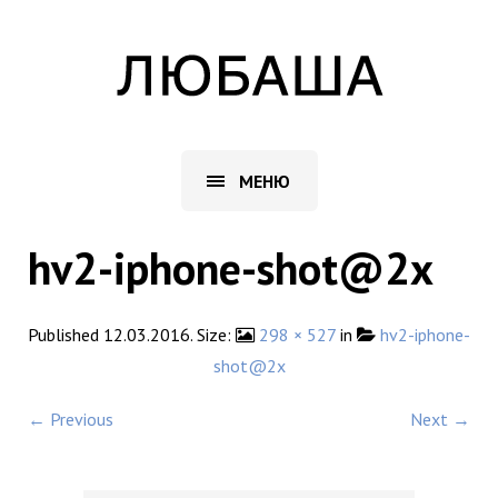
МЕНЮ
hv2-iphone-shot@2x
Published
12.03.2016
. Size:
298 × 527
in
hv2-iphone-
shot@2x
← Previous
Next →