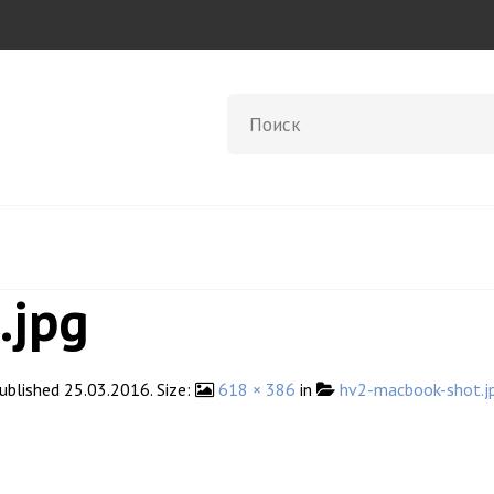
.jpg
ublished
25.03.2016
. Size:
618 × 386
in
hv2-macbook-shot.j